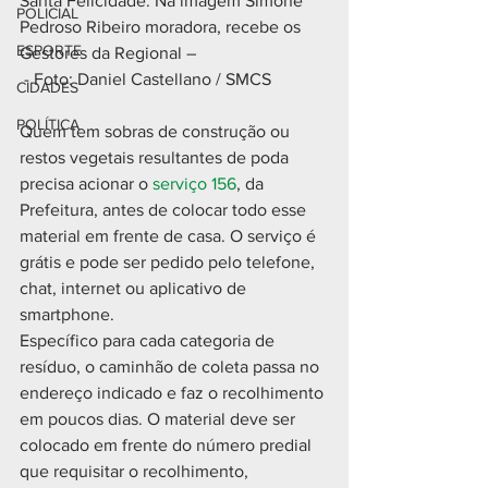
Santa Felicidade. Na imagem Simone 
POLICIAL
Pedroso Ribeiro moradora, recebe os 
ESPORTE
Gestores da Regional – 
 - Foto: Daniel Castellano / SMCS
CIDADES
POLÍTICA
Quem tem sobras de construção ou 
restos vegetais resultantes de poda 
precisa acionar o 
serviço 156
, da 
Prefeitura, antes de colocar todo esse 
material em frente de casa. O serviço é 
grátis e pode ser pedido pelo telefone, 
chat, internet ou aplicativo de 
smartphone.
Específico para cada categoria de 
resíduo, o caminhão de coleta passa no 
endereço indicado e faz o recolhimento 
em poucos dias. O material deve ser 
colocado em frente do número predial 
que requisitar o recolhimento, 