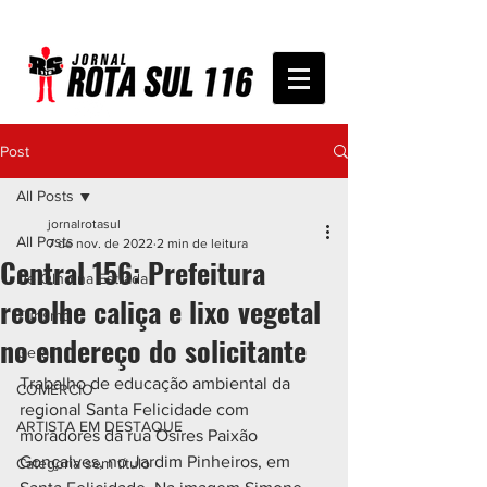
Post
All Posts
jornalrotasul
All Posts
7 de nov. de 2022
2 min de leitura
Central 156: Prefeitura
De Olho na Estrada
recolhe caliça e lixo vegetal
Turismo
no endereço do solicitante
Geral
Trabalho de educação ambiental da 
COMÉRCIO
regional Santa Felicidade com 
ARTISTA EM DESTAQUE
moradores da rua Osíres Paixão 
Gonçalves, no Jardim Pinheiros, em 
Categoria sem título