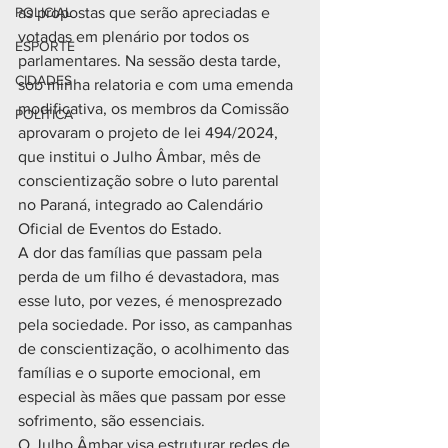
POLICIAL
as propostas que serão apreciadas e 
votadas em plenário por todos os 
ESPORTE
parlamentares. Na sessão desta tarde, 
CIDADES
sob minha relatoria e com uma emenda 
modificativa, os membros da Comissão 
POLÍTICA
aprovaram o projeto de lei 494/2024, 
que institui o Julho Âmbar, mês de 
conscientização sobre o luto parental 
no Paraná, integrado ao Calendário 
Oficial de Eventos do Estado.
A dor das famílias que passam pela 
perda de um filho é devastadora, mas 
esse luto, por vezes, é menosprezado 
pela sociedade. Por isso, as campanhas 
de conscientização, o acolhimento das 
famílias e o suporte emocional, em 
especial às mães que passam por esse 
sofrimento, são essenciais.
O Julho Âmbar visa estruturar redes de 