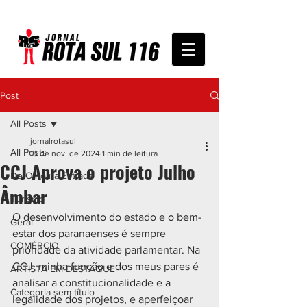
Post
All Posts
jornalrotasul
All Posts
13 de nov. de 2024
1 min de leitura
CCJ Aprova o projeto Julho
De Olho na Estrada
Âmbar
Turismo
O desenvolvimento do estado e o bem-
Geral
estar dos paranaenses é sempre 
COMÉRCIO
prioridade da atividade parlamentar. Na 
CCJ, minha função e dos meus pares é 
ARTISTA EM DESTAQUE
analisar a constitucionalidade e a 
Categoria sem título
legalidade dos projetos, e aperfeiçoar 