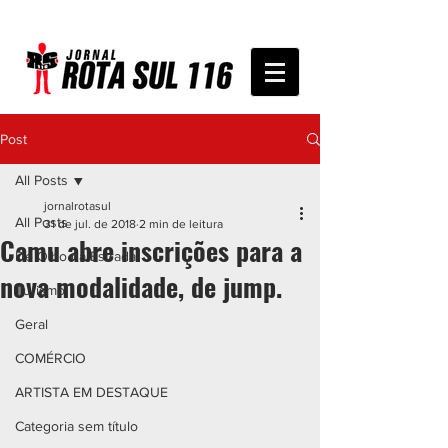
Post
All Posts
jornalrotasul
All Posts
31 de jul. de 2018
2 min de leitura
Camu abre inscrições para a
De Olho na Estrada
nova modalidade, de jump.
Turismo
Geral
COMÉRCIO
ARTISTA EM DESTAQUE
Categoria sem título