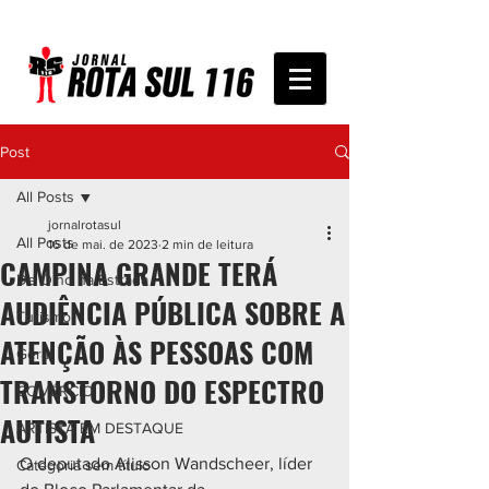
Post
All Posts
jornalrotasul
All Posts
16 de mai. de 2023
2 min de leitura
CAMPINA GRANDE TERÁ
De Olho na Estrada
AUDIÊNCIA PÚBLICA SOBRE A
Turismo
ATENÇÃO ÀS PESSOAS COM
Geral
TRANSTORNO DO ESPECTRO
COMÉRCIO
AUTISTA
ARTISTA EM DESTAQUE
O deputado Alisson Wandscheer, líder 
Categoria sem título