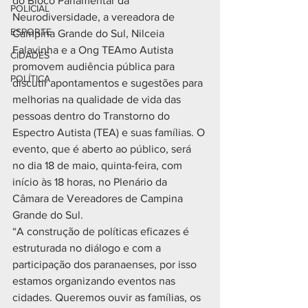
do Bloco Parlamentar da 
POLICIAL
Neurodiversidade, a vereadora de 
ESPORTE
Campina Grande do Sul, Nilceia 
Falavinha e a Ong TEAmo Autista 
CIDADES
promovem audiência pública para 
POLÍTICA
discutir apontamentos e sugestões para 
melhorias na qualidade de vida das 
pessoas dentro do Transtorno do 
Espectro Autista (TEA) e suas famílias. O 
evento, que é aberto ao público, será 
no dia 18 de maio, quinta-feira, com 
início às 18 horas, no Plenário da 
Câmara de Vereadores de Campina 
Grande do Sul.
“A construção de políticas eficazes é 
estruturada no diálogo e com a 
participação dos paranaenses, por isso 
estamos organizando eventos nas 
cidades. Queremos ouvir as famílias, os 