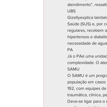
atendimento”, ressalt
UBS
Gizellyexplica també
Saúde (SUS) e, por c
regulares, recebem 
hipertensos e diabét
necessidade de aguar
PA
Já o PAé uma unidade
complexidade. O aten
SAMU
O SAMU é um program
população em casos d
192, com equipes de 
traumática, clínica, 
Deve-se ligar para o