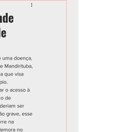
nde
de
e uma doença, 
e Mandirituba, 
a que visa 
io. 
ar o acesso à 
ço de 
deriam ser 
ão grave, esse 
rre na 
demora no 