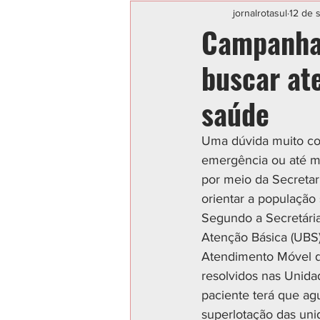
Categoria sem título
POLIC
jornalrotasul
12 de 
Campanha 
buscar at
saúde
Uma dúvida muito co
emergência ou até me
por meio da Secretar
orientar a população
Segundo a Secretária
Atenção Básica (UBS)
Atendimento Móvel d
resolvidos nas Unida
paciente terá que ag
superlotação das uni