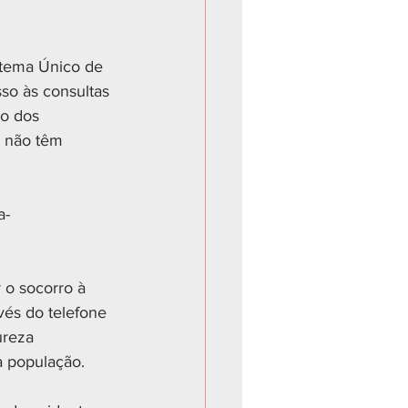
stema Único de 
so às consultas 
o dos 
e não têm 
a-
o socorro à 
vés do telefone 
ureza 
a população. 