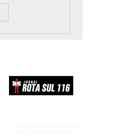
lto avalia resposta
losa ao tarifaço dos EUA
evitar ‘dar um tiro no pé’
© 2018 por Tom Maior Produções.
Todos os direitos reservados.