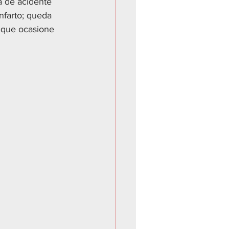
a de acidente 
nfarto; queda 
 que ocasione 