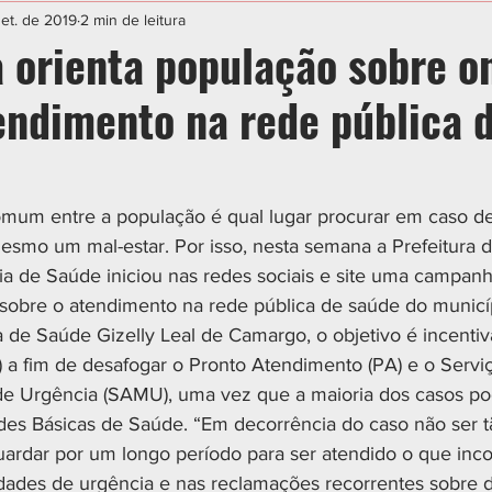
IAL
ESPORTE
CIDADES
POLÍTICA
set. de 2019
2 min de leitura
orienta população sobre o
endimento na rede pública 
mum entre a população é qual lugar procurar em caso d
smo um mal-estar. Por isso, nesta semana a Prefeitura d
ia de Saúde iniciou nas redes sociais e site uma campanh
 sobre o atendimento na rede pública de saúde do municíp
 de Saúde Gizelly Leal de Camargo, o objetivo é incentiv
 a fim de desafogar o Pronto Atendimento (PA) e o Servi
e Urgência (SAMU), uma vez que a maioria dos casos po
des Básicas de Saúde. “Em decorrência do caso não ser t
uardar por um longo período para ser atendido o que inco
dades de urgência e nas reclamações recorrentes sobre 