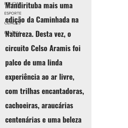
Mandirituba mais uma 
POLICIAL
ESPORTE
edição da Caminhada na 
CIDADES
Natureza. Desta vez, o 
POLÍTICA
circuito Celso Aramis foi 
palco de uma linda 
experiência ao ar livre, 
com trilhas encantadoras, 
cachoeiras, araucárias 
centenárias e uma beleza 