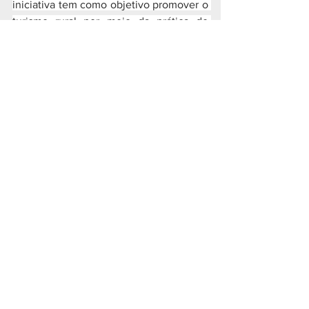
iniciativa tem como objetivo promover o 
turismo rural por meio da prática de 
atividade física em grupo.
CIDADES