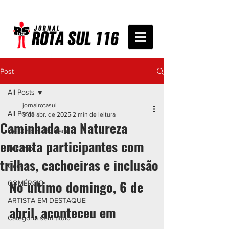
Post
All Posts
jornalrotasul
All Posts
9 de abr. de 2025
2 min de leitura
Caminhada na Natureza
De Olho na Estrada
encanta participantes com
Turismo
trilhas, cachoeiras e inclusão
Geral
No 
ultimo domingo, 6 de 
COMÉRCIO
ARTISTA EM DESTAQUE
abril, aconteceu em 
Categoria sem título