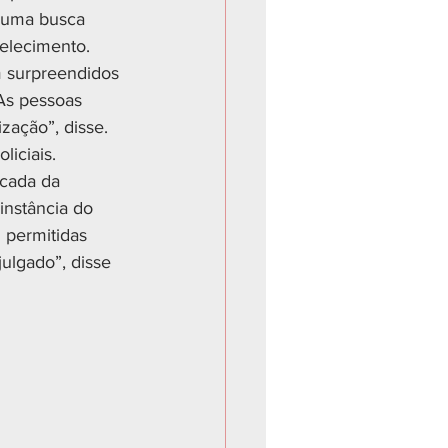
m uma busca 
elecimento. 
m surpreendidos 
As pessoas 
zação”, disse.
liciais.
cada da 
instância do 
 permitidas 
julgado”, disse 