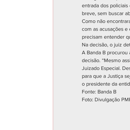
entrada dos policiai
breve, sem buscar a
Como não encontraram
com as acusações e c
precisam entender qu
Na decisão, o juiz d
A Banda B procurou a
decisão. “Mesmo assi
Juizado Especial. De
para que a Justiça sej
o presidente da enti
Fonte: Banda B
Foto: Divulgação P