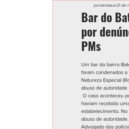
Categoria sem título
POLIC
jornalrotasul
21 de 
Bar do Ba
por denún
PMs
Um bar do bairro Bat
foram condenados a p
Natureza Especial (R
abuso de autoridade 
 O caso aconteceu por volta das 23 horas do dia 2 de abril de 2018. Na ocasião, os policiais 
haviam recebido uma
estabelecimento. No d
abuso de autoridade.
Advogado dos policia