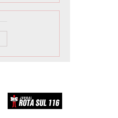
 suspeitos são presos por
er emagrecedores
idos em Curitiba