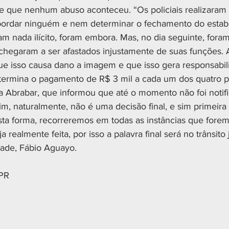
s e que nenhum abuso aconteceu. “Os policiais realizara
bordar ninguém e nem determinar o fechamento do estab
 nada ilícito, foram embora. Mas, no dia seguinte, fora
hegaram a ser afastados injustamente de suas funções. 
e isso causa dano a imagem e que isso gera responsabili
etermina o pagamento de R$ 3 mil a cada um dos quatro po
 Abrabar, que informou que até o momento não foi notifi
m, naturalmente, não é uma decisão final, e sim primeira 
sta forma, recorreremos em todas as instâncias que forem
a realmente feita, por isso a palavra final será no trânsito 
dade, Fábio Aguayo.
MPR