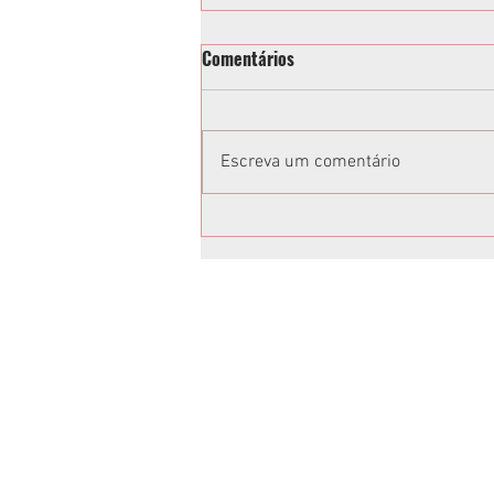
Comentários
Escreva um comentário
PM interrompe ensaio de
maracatu na praia de Caiobá e
grupo denúncia “ação
truculenta”
Anuncie no Rota
Anuncie sua empresa conosco.
Peça um orçamento:
jornalrotasul@gmail.com
(41)99659-1045