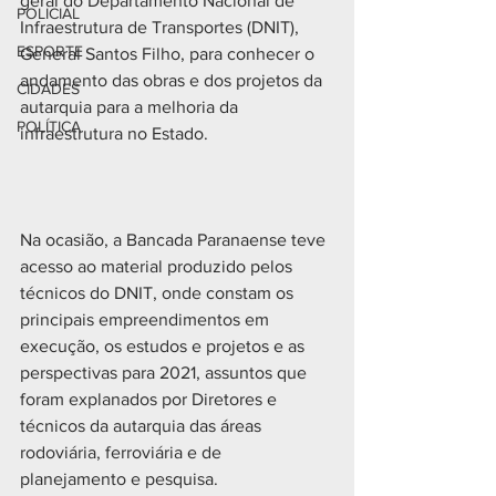
geral do Departamento Nacional de 
POLICIAL
Infraestrutura de Transportes (DNIT), 
ESPORTE
General Santos Filho, para conhecer o 
andamento das obras e dos projetos da 
CIDADES
autarquia para a melhoria da 
POLÍTICA
infraestrutura no Estado.
Na ocasião, a Bancada Paranaense teve 
acesso ao material produzido pelos 
técnicos do DNIT, onde constam os 
principais empreendimentos em 
execução, os estudos e projetos e as 
perspectivas para 2021, assuntos que 
foram explanados por Diretores e 
técnicos da autarquia das áreas 
rodoviária, ferroviária e de 
planejamento e pesquisa.