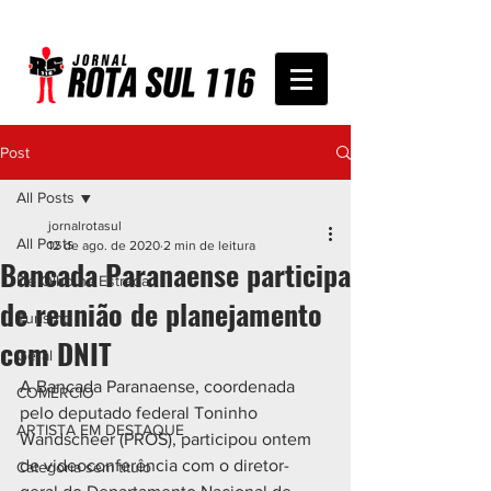
Post
All Posts
jornalrotasul
All Posts
12 de ago. de 2020
2 min de leitura
Bancada Paranaense participa
De Olho na Estrada
de reunião de planejamento
Turismo
com DNIT
Geral
A Bancada Paranaense, coordenada 
COMÉRCIO
pelo deputado federal Toninho 
ARTISTA EM DESTAQUE
Wandscheer (PROS), participou ontem 
de videoconferência com o diretor-
Categoria sem título