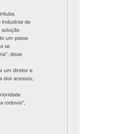
rituba.
Industrial de 
 solução 
ado um passe 
a se 
ia”, disse 
 um diretor e 
a dos acessos, 
rioridade 
 rodovia”, 