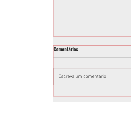
Comentários
Escreva um comentário
Toninho e Alisson Wandscheer
têm candidaturas confirmadas
em Convenção da Federação
União Progressista