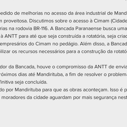
 pedido de melhorias no acesso da área industrial de Mandi
 proveitosa. Discutimos sobre o acesso à Cimam (Cidade 
rias na rodovia BR-116. A Bancada Paranaense busca uma
 à ANTT para até que seja construída a rotatória, seja cri
s empresários do Cimam no pedágio. Além disso, a Bancad
zar os recursos necessários para a construção da rotatór
or da Bancada, houve o compromisso da ANTT de enviar
róximos dias até Mandirituba, a fim de resolver o problem
nitiva seja concluída. 
o por Mandirituba para que as obras aconteçam. Isso é p
s moradores da cidade aguardam por mais segurança nesta