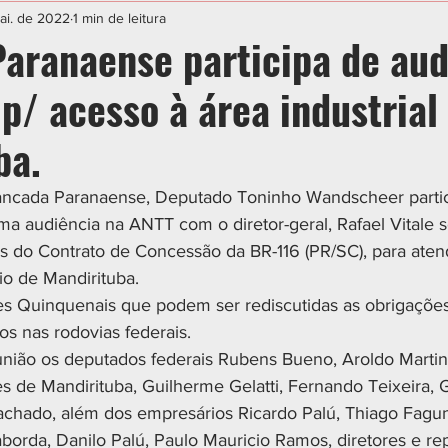
IAL
ESPORTE
CIDADES
POLÍTICA
ai. de 2022
1 min de leitura
aranaense participa de aud
p/ acesso à área industrial
ba.
ncada Paranaense, Deputado Toninho Wandscheer partic
uma audiência na ANTT com o diretor-geral, Rafael Vitale s
s do Contrato de Concessão da BR-116 (PR/SC), para ate
o de Mandirituba. 
es Quinquenais que podem ser rediscutidas as obrigações
os nas rodovias federais. 
ião os deputados federais Rubens Bueno, Aroldo Martins
es de Mandirituba, Guilherme Gelatti, Fernando Teixeira, 
chado, além dos empresários Ricardo Palú, Thiago Fagu
borda, Danilo Palú, Paulo Mauricio Ramos, diretores e re