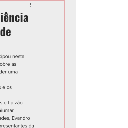
iência
 de
ipou nesta 
obre as 
nder uma 
 e os 
 e Luizão 
Giumar 
ndes, Evandro 
presentantes da 