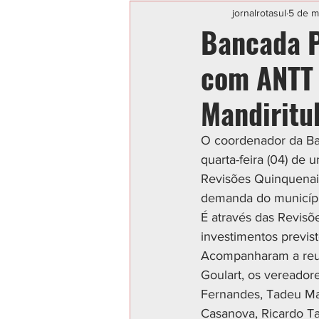
Categoria sem título
POLIC
jornalrotasul
5 de m
Bancada P
com ANTT 
Mandiritu
O coordenador da Ba
quarta-feira (04) de 
Revisões Quinquenai
demanda do municípi
É através das Revisõ
investimentos previst
Acompanharam a reun
Goulart, os vereador
Fernandes, Tadeu Ma
Casanova, Ricardo Ta