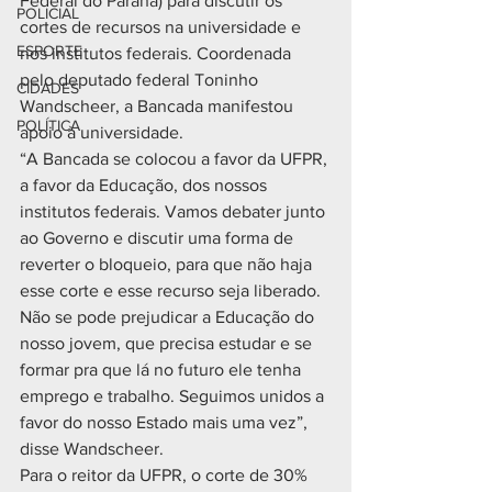
Federal do Paraná) para discutir os 
POLICIAL
cortes de recursos na universidade e 
ESPORTE
nos institutos federais. Coordenada 
pelo deputado federal Toninho 
CIDADES
Wandscheer, a Bancada manifestou 
POLÍTICA
apoio à universidade.
“A Bancada se colocou a favor da UFPR, 
a favor da Educação, dos nossos 
institutos federais. Vamos debater junto 
ao Governo e discutir uma forma de 
reverter o bloqueio, para que não haja 
esse corte e esse recurso seja liberado. 
Não se pode prejudicar a Educação do 
nosso jovem, que precisa estudar e se 
formar pra que lá no futuro ele tenha 
emprego e trabalho. Seguimos unidos a 
favor do nosso Estado mais uma vez”, 
disse Wandscheer.
Para o reitor da UFPR, o corte de 30% 