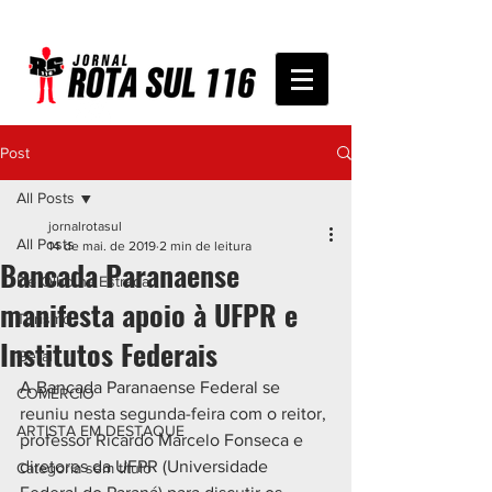
Post
All Posts
jornalrotasul
All Posts
14 de mai. de 2019
2 min de leitura
Bancada Paranaense
De Olho na Estrada
manifesta apoio à UFPR e
Turismo
Institutos Federais
Geral
A Bancada Paranaense Federal se 
COMÉRCIO
reuniu nesta segunda-feira com o reitor, 
ARTISTA EM DESTAQUE
professor Ricardo Marcelo Fonseca e 
diretores da UFPR (Universidade 
Categoria sem título