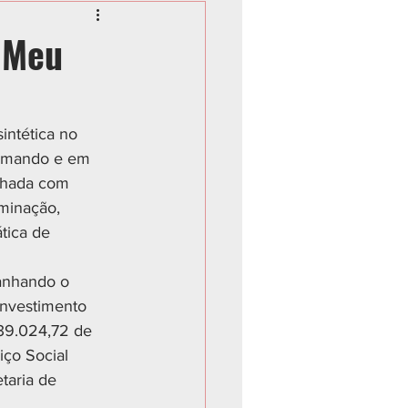
 Meu
ntética no 
formando e em 
echada com 
uminação, 
tica de 
anhando o 
nvestimento 
39.024,72 de 
ço Social 
aria de 