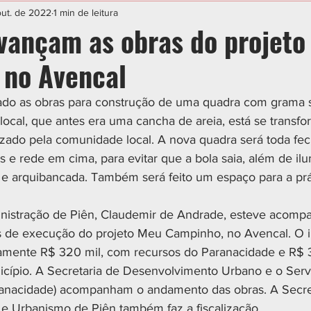
IAL
ESPORTE
CIDADES
POLÍTICA
out. de 2022
1 min de leitura
vançam as obras do projeto
no Avencal
ado as obras para construção de uma quadra com grama si
 local, que antes era uma cancha de areia, está se trans
lizado pela comunidade local. A nova quadra será toda f
s e rede em cima, para evitar que a bola saia, além de il
 e arquibancada. Também será feito um espaço para a prá
inistração de Piên, Claudemir de Andrade, esteve acomp
 de execução do projeto Meu Campinho, no Avencal. O i
damente R$ 320 mil, com recursos do Paranacidade e R$ 
icípio. A Secretaria de Desenvolvimento Urbano e o Servi
nacidade) acompanham o andamento das obras. A Secret
e Urbanismo de Piên também faz a fiscalização. 