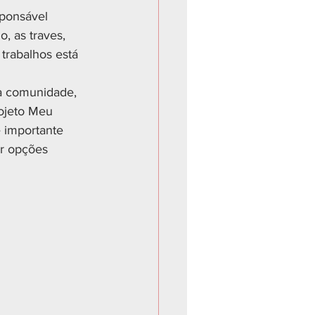
sponsável 
, as traves, 
trabalhos está 
 a comunidade, 
ojeto Meu 
 importante 
er opções 