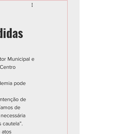
didas
or Municipal e 
(Centro 
demia pode 
ntenção de 
ríamos de 
 necessária 
 cautela”.
 atos 