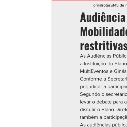
Categoria sem título
POLIC
jornalrotasul
15 de 
Audiência
Mobilidad
restritiva
As Audiências Públic
a Instituição do Plan
MultiEventos e Ginás
Conforme a Secretari
prejudicar a particip
Segundo o secretári
levar o debate para a
discutir o Plano Dir
também a participaç
As audiências públic