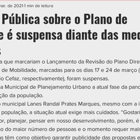
IAL
ESPORTE
CIDADES
POLÍTICA
mar. de 2021
1 min de leitura
 Pública sobre o Plano de
e é suspensa diante das me
s
a que marcariam o Lançamento da Revisão do Plano Diret
o de Mobilidade, marcadas para os dias 17 e 24 de março 
io Cefaz, respectivamente), foram suspensas.
a Municipal de Planejamento Urbano a atual fase da pan
ação da população.
o municipal Lanes Randal Prates Marques, mesmo com a i
 população, a situação atual exige mais cuidados. “Gosta
etor, planejar, pensar em nosso desenvolvimento, porém, é
ão do maior número de pessoas e o momento requer mais
as têm como objetivo garantir publicidade das propostas e