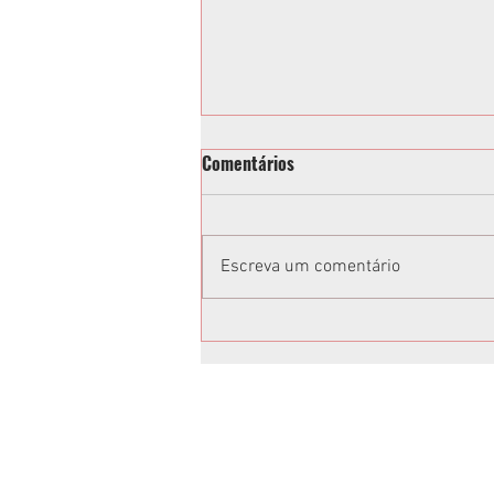
Comentários
Escreva um comentário
Toninho e Alisson Wandscheer
têm candidaturas confirmadas
em Convenção da Federação
União Progressista
Anuncie no Rota