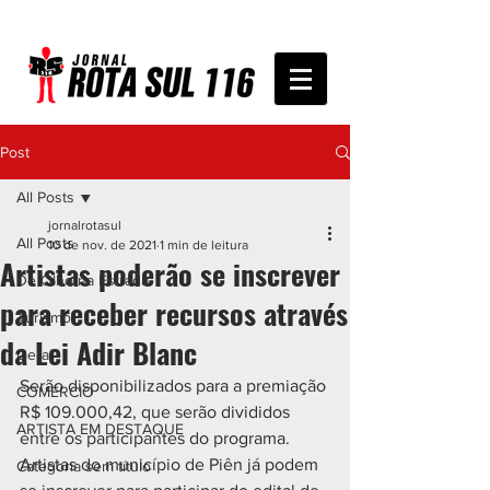
Post
All Posts
jornalrotasul
All Posts
10 de nov. de 2021
1 min de leitura
Artistas poderão se inscrever
De Olho na Estrada
para receber recursos através
Turismo
da Lei Adir Blanc
Geral
Serão disponibilizados para a premiação 
COMÉRCIO
R$ 109.000,42, que serão divididos 
ARTISTA EM DESTAQUE
entre os participantes do programa.
Artistas do município de Piên já podem 
Categoria sem título