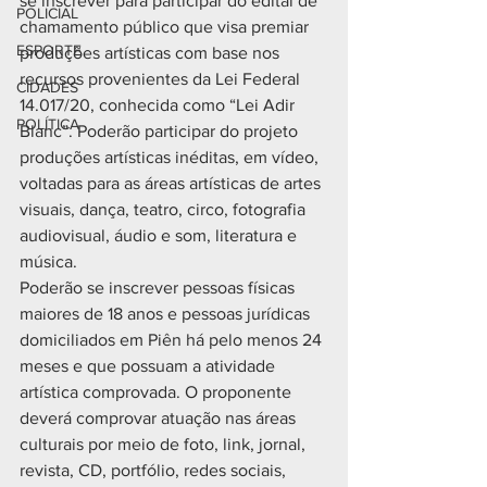
se inscrever para participar do edital de 
POLICIAL
chamamento público que visa premiar 
ESPORTE
produções artísticas com base nos 
recursos provenientes da Lei Federal 
CIDADES
14.017/20, conhecida como “Lei Adir 
POLÍTICA
Blanc”. Poderão participar do projeto 
produções artísticas inéditas, em vídeo, 
voltadas para as áreas artísticas de artes 
visuais, dança, teatro, circo, fotografia 
audiovisual, áudio e som, literatura e 
música.
Poderão se inscrever pessoas físicas 
maiores de 18 anos e pessoas jurídicas 
domiciliados em Piên há pelo menos 24 
meses e que possuam a atividade 
artística comprovada. O proponente 
deverá comprovar atuação nas áreas 
culturais por meio de foto, link, jornal, 
revista, CD, portfólio, redes sociais, 