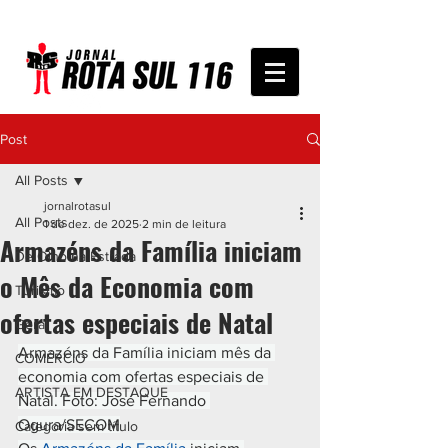
Post
All Posts
jornalrotasul
All Posts
1 de dez. de 2025
2 min de leitura
Armazéns da Família iniciam
De Olho na Estrada
o Mês da Economia com
Turismo
ofertas especiais de Natal
Geral
Armazéns da Família iniciam mês da 
COMÉRCIO
economia com ofertas especiais de 
ARTISTA EM DESTAQUE
Natal. Foto: José Fernando 
Ogura/SECOM
Categoria sem título