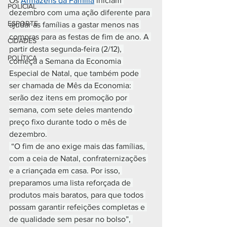
Os 
Armazéns da Família
 iniciam 
POLICIAL
dezembro com uma ação diferente para 
ESPORTE
ajudar as famílias a gastar menos nas 
compras para as festas de fim de ano. A 
CIDADES
partir desta segunda-feira (2/12), 
POLÍTICA
começa a Semana da Economia 
Especial de Natal, que também pode 
ser chamada de Mês da Economia: 
serão dez itens em promoção por 
semana, com sete deles mantendo 
preço fixo durante todo o mês de 
dezembro.
 “O fim de ano exige mais das famílias, 
com a ceia de Natal, confraternizações 
e a criançada em casa. Por isso, 
preparamos uma lista reforçada de 
produtos mais baratos, para que todos 
possam garantir refeições completas e 
de qualidade sem pesar no bolso”, 