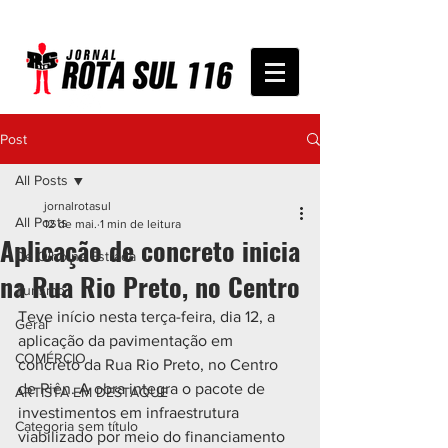
Post
All Posts
jornalrotasul
All Posts
12 de mai.
1 min de leitura
Aplicação de concreto inicia
De Olho na Estrada
na Rua Rio Preto, no Centro
Turismo
Teve início nesta terça-feira, dia 12, a 
Geral
aplicação da pavimentação em 
COMÉRCIO
concreto da Rua Rio Preto, no Centro 
de Piên. A obra integra o pacote de 
ARTISTA EM DESTAQUE
investimentos em infraestrutura 
Categoria sem título
viabilizado por meio do financiamento 