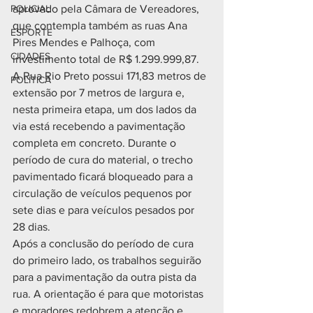
POLICIAL
aprovado pela Câmara de Vereadores, 
que contempla também as ruas Ana 
ESPORTE
Pires Mendes e Palhoça, com 
CIDADES
investimento total de R$ 1.299.999,87.
A Rua Rio Preto possui 171,83 metros de 
POLÍTICA
extensão por 7 metros de largura e, 
nesta primeira etapa, um dos lados da 
via está recebendo a pavimentação 
completa em concreto. Durante o 
período de cura do material, o trecho 
pavimentado ficará bloqueado para a 
circulação de veículos pequenos por 
sete dias e para veículos pesados por 
28 dias.
Após a conclusão do período de cura 
do primeiro lado, os trabalhos seguirão 
para a pavimentação da outra pista da 
rua. A orientação é para que motoristas 
e moradores redobrem a atenção e 