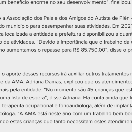
um benefício enorme no seu desenvolvimento”, finalizou.
 a Associação dos Pais e dos Amigos do Autista de Piê
do município para desempenhar suas atividades. Em 2021
ca localizada a entidade a prefeitura disponibilizou a quan
 de atividades. “Devido à importância que o trabalho da 
no aumentamos o repasse para R$ 85.750,00”, disse o pr
o aporte desses recursos irá auxiliar outros tratamentos r
te da AMA, Adriana Damas, explicou que os atendimentos
mais pela entidade. “No momento são 45 crianças que es
uma lista de espera”, disse Adriana. Ela conta ainda que
terapeuta ocupacional e fonoaudióloga, além de implant
cóloga. “A AMA está neste ano com um trabalho bem bo
ndo estas crianças que tanto necessitam estes atendimento