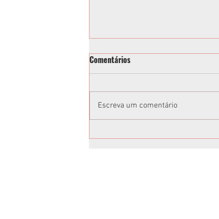
Comentários
Escreva um comentário
Vereadora acusa Tathiana
Guzella de xenofobia após fala
em sessão da Câmara de
Curitiba: “Volta para o Ceará”;
vídeo
Anuncie no Rota
Anuncie sua empresa conosco.