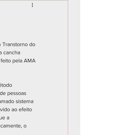
m Transtorno do 
na cancha 
 feito pela AMA 
étodo 
 de pessoas 
hamado sistema 
vido ao efeito 
ue a 
icamente, o 