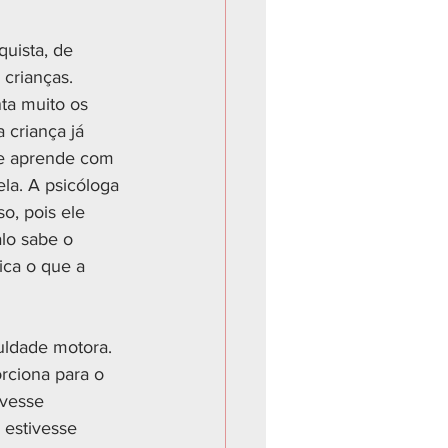
uista, de 
crianças. 
ta muito os 
criança já 
se aprende com 
ela. A psicóloga 
, pois ele 
lo sabe o 
ica o que a 
uldade motora. 
ciona para o 
ivesse 
 estivesse 