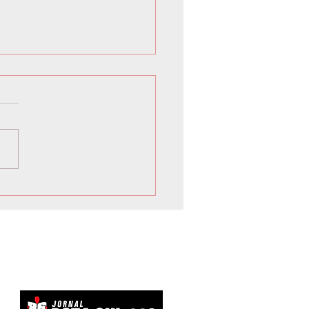
 inicia Campanha de
vacinação para crianças e
scentes