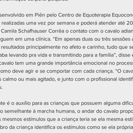
esenvolvido em Piên pelo Centro de Equoterapia Equoconq
o realizadas uma vez por semana e poderá atender até 20 
Camila Schafhauser Corrêa o contato com o cavalo adian
guem em uma clínica. “Em apenas duas ou três sessões a 
resultados principalmente no afeto e carinho, tudo que 
aba levando pra vida e transmitindo para a família”, disse 
cavalo tem uma grande importância emocional no processo
omo deve agir e se comportar com cada criança. “O cava
calmo ou mais agitado, e junto com o profissional identif
u.
te é o auxílio para as crianças que possuem alguma dific
o semelhante à marcha humana, o andar do cavalo propor
s mesmos estímulos que a criança teria se ela mesma est
ro da criança identifica os estímulos como se ela própria