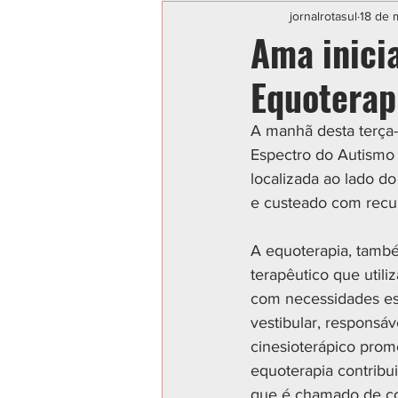
Categoria sem título
POLIC
jornalrotasul
18 de 
Ama inici
Equoterap
A manhã desta terça-f
Espectro do Autismo 
localizada ao lado d
e custeado com recur
A equoterapia, també
terapêutico que util
com necessidades esp
vestibular, responsáv
cinesioterápico prom
equoterapia contribu
que é chamado de co