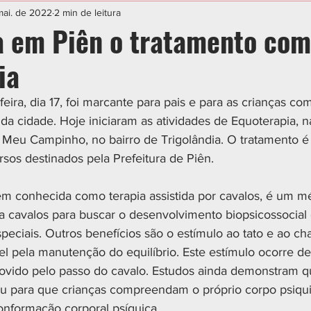
IAL
ESPORTE
CIDADES
POLÍTICA
mai. de 2022
2 min de leitura
a em Piên o tratamento com
ia
eira, dia 17, foi marcante para pais e para as crianças co
da cidade. Hoje iniciaram as atividades de Equoterapia, 
o Meu Campinho, no bairro de Trigolândia. O tratamento é
sos destinados pela Prefeitura de Piên.
m conhecida como terapia assistida por cavalos, é um m
iza cavalos para buscar o desenvolvimento biopsicossocial
eciais. Outros benefícios são o estímulo ao tato e ao c
el pela manutenção do equilíbrio. Este estímulo ocorre de
ovido pelo passo do cavalo. Estudos ainda demonstram q
iu para que crianças compreendam o próprio corpo psiqu
nformação corporal psíquica.