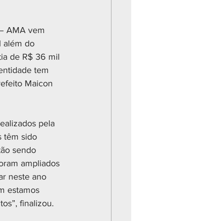
n – AMA vem 
 além do 
tia de R$ 36 mil 
entidade tem 
efeito Maicon 
ealizados pela 
 têm sido 
tão sendo 
 foram ampliados 
ar neste ano 
m estamos 
s”, finalizou.