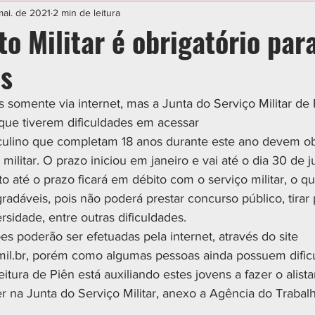
IAL
ESPORTE
CIDADES
POLÍTICA
mai. de 2021
2 min de leitura
o Militar é obrigatório par
os
as somente via internet, mas a Junta do Serviço Militar de 
 que tiverem dificuldades em acessar
ulino que completam 18 anos durante este ano devem ob
o militar. O prazo iniciou em janeiro e vai até o dia 30 de 
nto até o prazo ficará em débito com o serviço militar, o q
dáveis, pois não poderá prestar concurso público, tirar 
sidade, entre outras dificuldades.
es poderão ser efetuadas pela internet, através do site 
mil.br, porém como algumas pessoas ainda possuem dific
eitura de Piên está auxiliando estes jovens a fazer o alist
r na Junta do Serviço Militar, anexo a Agência do Trabal