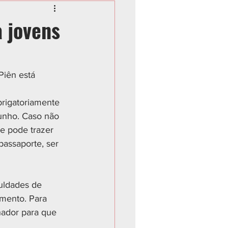
a jovens
Piên está 
rigatoriamente 
junho. Caso não 
ue pode trazer 
passaporte, ser 
uldades de 
amento. Para 
hador para que 