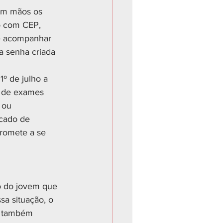
 em mãos os 
o com CEP, 
de acompanhar 
 senha criada 
º de julho a 
o de exames 
 ou 
icado de 
romete a se 
ão do jovem que 
sa situação, o 
e também 