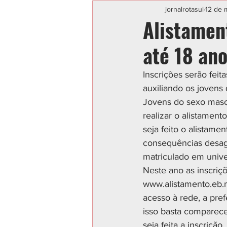
Categoria sem título
POLIC
jornalrotasul
12 de 
Alistament
até 18 an
Inscrições serão feit
auxiliando os jovens
Jovens do sexo masc
realizar o alistament
seja feito o alistame
consequências desagra
matriculado em univer
Neste ano as inscriçõ
www.alistamento.eb.
acesso à rede, a pref
isso basta comparece
seja feita a inscrição.