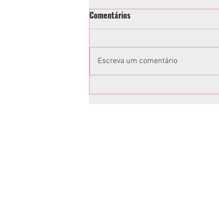
Comentários
Escreva um comentário
Vereadora acusa Tathiana
Guzella de xenofobia após fala
em sessão da Câmara de
Curitiba: “Volta para o Ceará”;
vídeo
Anuncie no Rota
Anuncie sua empresa conosco.
Peça um orçamento:
jornalrotasul@gmail.com
(41)99659-1045