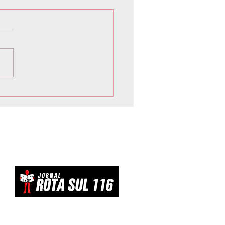
 inicia Campanha de
vacinação para crianças e
scentes