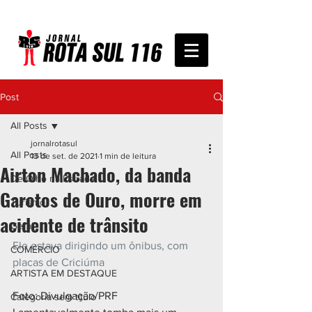
Post
All Posts
jornalrotasul
All Posts
13 de set. de 2021
1 min de leitura
Airton Machado, da banda
De Olho na Estrada
Garotos de Ouro, morre em
Turismo
acidente de trânsito
Geral
Ele estava dirigindo um ônibus, com 
COMÉRCIO
placas de Criciúma
ARTISTA EM DESTAQUE
Foto: Divulgação/PRF
Categoria sem título