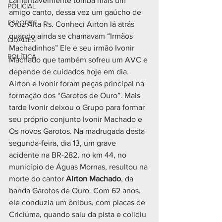
Lamentavelmente tomba mais um 
POLICIAL
amigo canto, dessa vez um gaúcho de 
ESPORTE
Cruz Alta Rs. Conheci Airton lá atrás 
quando ainda se chamavam “Irmãos 
CIDADES
Machadinhos” Ele e seu irmão Ivonir 
POLÍTICA
Machado que também sofreu um AVC e 
depende de cuidados hoje em dia. 
Airton e Ivonir foram peças principal na 
formação dos “Garotos de Ouro”. Mais 
tarde Ivonir deixou o Grupo para formar 
seu próprio conjunto Ivonir Machado e 
Os novos Garotos. Na madrugada desta 
segunda-feira, dia 13, um grave 
acidente na BR-282, no km 44, no 
município de Águas Mornas, resultou na 
morte do cantor 
Airton Machado
, da 
banda Garotos de Ouro. Com 62 anos, 
ele conduzia um ônibus, com placas de 
Criciúma, quando saiu da pista e colidiu 