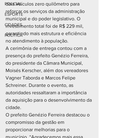
POLICIAL
dois veículos zero quilômetro para 
reforçar os serviços da administração 
ESPORTE
municipal e do poder legislativo. O 
CIDADES
investimento total foi de R$ 229 mil, 
garantindo mais estrutura e eficiência 
POLÍTICA
no atendimento à população.
A cerimônia de entrega contou com a 
presença do prefeito Genézio Ferreira, 
do presidente da Câmara Municipal, 
Moisés Kerscher, além dos vereadores 
Vagner Taborda e Marcos Felipe 
Schreiner. Durante o evento, as 
autoridades ressaltaram a importância 
da aquisição para o desenvolvimento da 
cidade.
O prefeito Genézio Ferreira destacou o 
compromisso da gestão em 
proporcionar melhorias para o 
município. “Agradecemos mais essa 