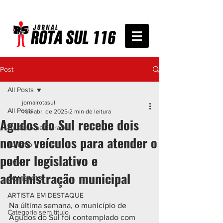
Post
All Posts
jornalrotasul
All Posts
1 de abr. de 2025
2 min de leitura
Agudos do Sul recebe dois
De Olho na Estrada
novos veículos para atender o
Turismo
poder legislativo e
Geral
administração municipal
COMÉRCIO
ARTISTA EM DESTAQUE
Na última semana, o município de 
Categoria sem título
Agudos do Sul foi contemplado com 