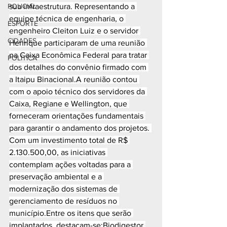
POLICIAL
sua infraestrutura. Representando a 
equipe técnica de engenharia, o 
ESPORTE
engenheiro Cleiton Luiz e o servidor 
CIDADES
Henrique participaram de uma reunião 
na Caixa Econômica Federal para tratar 
POLÍTICA
dos detalhes do convênio firmado com 
a Itaipu Binacional.A reunião contou 
com o apoio técnico dos servidores da 
Caixa, Regiane e Wellington, que 
forneceram orientações fundamentais 
para garantir o andamento dos projetos. 
Com um investimento total de R$ 
2.130.500,00, as iniciativas 
contemplam ações voltadas para a 
preservação ambiental e a 
modernização dos sistemas de 
gerenciamento de resíduos no 
município.Entre os itens que serão 
implantados, destacam-se:Biodigestor 