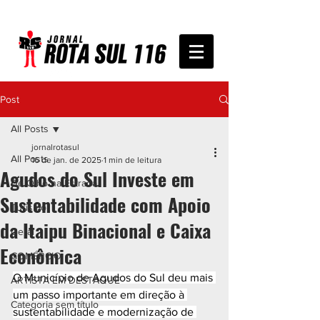
Post
All Posts
jornalrotasul
All Posts
16 de jan. de 2025
1 min de leitura
Agudos do Sul Investe em
De Olho na Estrada
Sustentabilidade com Apoio
Turismo
da Itaipu Binacional e Caixa
Geral
Econômica
COMÉRCIO
O Município de Agudos do Sul deu mais 
ARTISTA EM DESTAQUE
um passo importante em direção à 
Categoria sem título
sustentabilidade e modernização de 