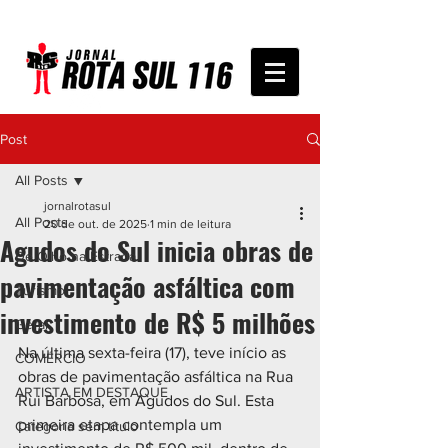
Post
All Posts
jornalrotasul
All Posts
20 de out. de 2025
1 min de leitura
Agudos do Sul inicia obras de
De Olho na Estrada
pavimentação asfáltica com
Turismo
investimento de R$ 5 milhões
Geral
Na última sexta-feira (17), teve início as 
COMÉRCIO
obras de pavimentação asfáltica na Rua 
ARTISTA EM DESTAQUE
Rui Barbosa, em Agudos do Sul. Esta 
primeira etapa contempla um 
Categoria sem título