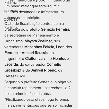
investimento de R$ 500 mil, dentro de 
POLICIAL
um plano maior que totaliza R$ 5 
ESPORTE
milhões destinados à infraestrutura 
urbana do município.
CIDADES
O ato de fiscalização contou com a 
POLÍTICA
presença do prefeito 
Genezio Ferreira
, 
da secretária de Planejamento e 
Urbanismo, 
Mayara Zoellner
, dos 
vereadores 
Markinhos Polícia
, 
Leonides 
Ferreira
 e 
Amauri Raussis
, do 
engenheiro 
Cleiton Luiz
, de 
Henrique 
Lacerda
, do ex-vereador 
Cornélio 
Grosskopf
 e de 
Jenival Ribeiro
, da 
Defesa Civil.
Segundo o prefeito Genezio, o objetivo 
é concluir rapidamente os trechos 1 e 2 
desta primeira fase da obra. 
“Finalizando essa etapa, logo teremos 
mais pavimentações que serão iniciadas 