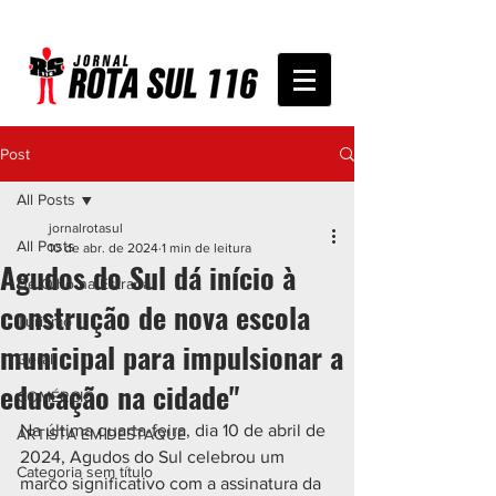
Post
All Posts
jornalrotasul
All Posts
10 de abr. de 2024
1 min de leitura
Agudos do Sul dá início à
De Olho na Estrada
construção de nova escola
Turismo
municipal para impulsionar a
Geral
educação na cidade"
COMÉRCIO
Na última quarta-feira, dia 10 de abril de 
ARTISTA EM DESTAQUE
2024, Agudos do Sul celebrou um 
Categoria sem título
marco significativo com a assinatura da 