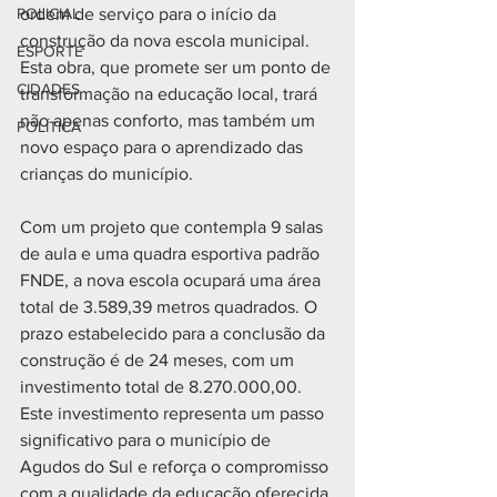
POLICIAL
ordem de serviço para o início da 
construção da nova escola municipal. 
ESPORTE
Esta obra, que promete ser um ponto de 
CIDADES
transformação na educação local, trará 
não apenas conforto, mas também um 
POLÍTICA
novo espaço para o aprendizado das 
crianças do município.
Com um projeto que contempla 9 salas 
de aula e uma quadra esportiva padrão 
FNDE, a nova escola ocupará uma área 
total de 3.589,39 metros quadrados. O 
prazo estabelecido para a conclusão da 
construção é de 24 meses, com um 
investimento total de 8.270.000,00. 
Este investimento representa um passo 
significativo para o município de 
Agudos do Sul e reforça o compromisso 
com a qualidade da educação oferecida 