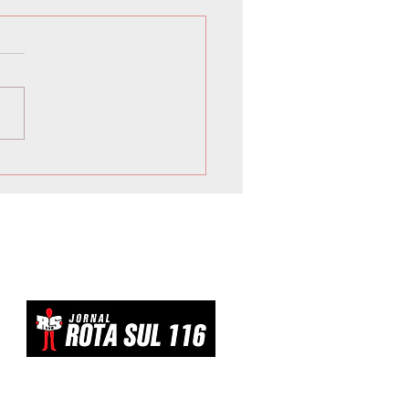
lto avalia resposta
losa ao tarifaço dos EUA
evitar ‘dar um tiro no pé’