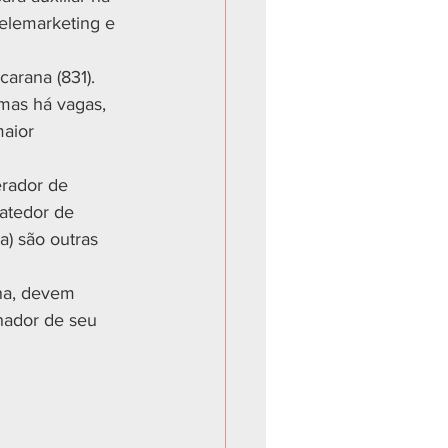
elemarketing e 
carana (831). 
 mas há vagas, 
aior 
erador de 
batedor de 
) são outras 
na, devem 
hador de seu 