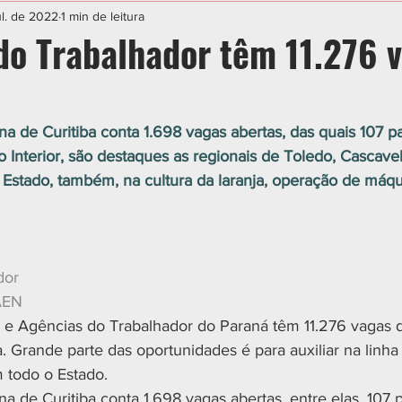
IAL
ESPORTE
CIDADES
POLÍTICA
ul. de 2022
1 min de leitura
do Trabalhador têm 11.276 
a de Curitiba conta 1.698 vagas abertas, das quais 107 par
o Interior, são destaques as regionais de Toledo, Cascave
Estado, também, na cultura da laranja, operação de máqui
dor
/AEN
 e Agências do Trabalhador do Paraná têm 11.276 vagas
. Grande parte das oportunidades é para auxiliar na linha
 todo o Estado.
a de Curitiba conta 1.698 vagas abertas, entre elas, 107 pa