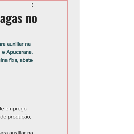
vagas no
a auxiliar na 
l e Apucarana. 
na fixa, abate 
 de emprego 
 de produção, 
ra auxiliar na 