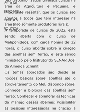
São disponibilizados diversos cursos na 
POLICIAL
área da Agricultura e Pecuária, é 
ESPORTE
importante ressaltar, que os cursos são 
abertos a todos que tem interesse na 
CIDADES
área (não somente produtores rurais).
POLÍTICA
A temporada de cursos de 2022, está 
sendo aberta com o curso de 
Meliponídeos, com carga horária de 32 
horas, o curso aborda sobre a criação 
das abelhas sem ferrão, e esta sendo 
ministrado pelo Instrutor do SENAR Joel 
de Almeida Schimit.
Os temas abordados são desde as 
noções básicas sobre abelhas até o 
aproveitamento do Mel, dispondo sobre: 
Conhecer a biologia das abelhas sem 
ferrão; Conhecer e aprimorar as técnicas 
de manejo dessas abelhas; Possibilitar 
as pessoas interessadas na criação a 