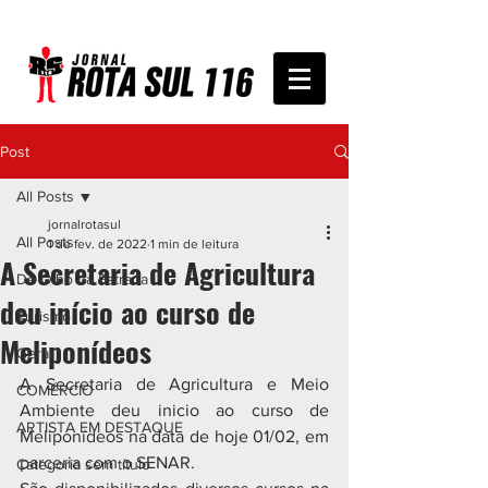
Post
All Posts
jornalrotasul
All Posts
1 de fev. de 2022
1 min de leitura
A Secretaria de Agricultura
De Olho na Estrada
deu início ao curso de
Turismo
Meliponídeos
Geral
A Secretaria de Agricultura e Meio 
COMÉRCIO
Ambiente deu inicio ao curso de 
ARTISTA EM DESTAQUE
Meliponídeos na data de hoje 01/02, em 
parceria com o SENAR.
Categoria sem título