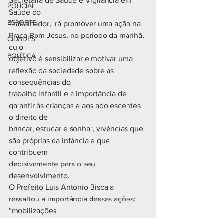
Secretaria de Saúde e Vigilância em 
POLICIAL
Saúde do
ESPORTE
Trabalhador, irá promover uma ação na 
Praça Bom Jesus, no período da manhã, 
CIDADES
cujo
POLÍTICA
objetivo é sensibilizar e motivar uma 
reflexão da sociedade sobre as 
consequências do
trabalho infantil e a importância de 
garantir às crianças e aos adolescentes 
o direito de
brincar, estudar e sonhar, vivências que 
são próprias da infância e que 
contribuem
decisivamente para o seu 
desenvolvimento.
O Prefeito Luis Antonio Biscaia 
ressaltou a importância dessas ações: 
“mobilizações