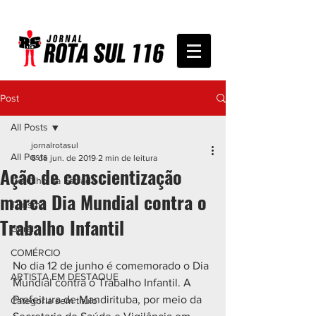
Post
All Posts
jornalrotasul
All Posts
6 de jun. de 2019
2 min de leitura
Ação de conscientização
De Olho na Estrada
marca Dia Mundial contra o
Turismo
Trabalho Infantil
Geral
COMÉRCIO
No dia 12 de junho é comemorado o Dia 
ARTISTA EM DESTAQUE
Mundial contra o Trabalho Infantil. A
Prefeitura de Mandirituba, por meio da 
Categoria sem título