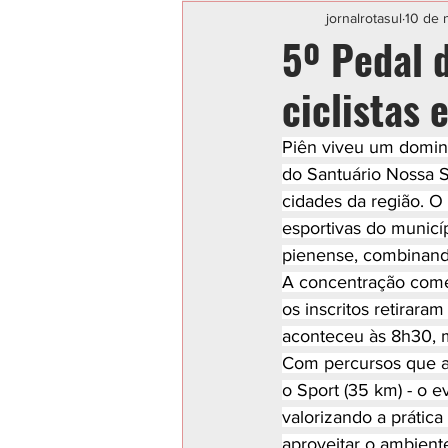
Categoria sem título
POLIC
jornalrotasul
10 de 
5º Pedal 
ciclistas 
Piên viveu um domin
do Santuário Nossa S
cidades da região. O
esportivas do municíp
pienense, combinando
A concentração come
os inscritos retiraram
aconteceu às 8h30, m
Com percursos que ate
o Sport (35 km) - o e
valorizando a prática
aproveitar o ambient