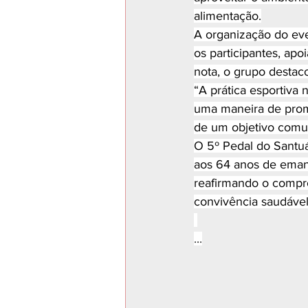
alimentação.
A organização do eve
os participantes, apo
nota, o grupo destac
“A prática esportiva
uma maneira de prom
de um objetivo comu
O 5º Pedal do Santuá
aos 64 anos de emanc
reafirmando o compro
convivência saudável
...