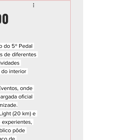
00
o do 5º Pedal 
 de diferentes 
ividades 
do interior 
ventos, onde 
argada oficial 
mizade.
Light (20 km) e 
 experientes, 
blico pôde 
aço de 