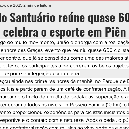
IAL
ESPORTE
CIDADES
POLÍTICA
nov. de 2025
2 min de leitura
do Santuário reúne quase 6
e celebra o esporte em Piên
go de muito movimento, união e energia com a realizaçã
enhora das Graças, evento que reuniu quase 600 ciclistas
 encontro, que já se consolidou como uma das maiores at
io, levou os participantes a percorrerem os belos trajetos 
 esporte e integração comunitária.
çou ainda nas primeiras horas da manhã, no Parque de E
 os kits e participaram de um café de confraternização. A l
arcando o início de um dia de pedaladas, superação e a
nderam a todos os níveis - o Passeio Família (10 km), o 
vento proporcionou experiências para ciclistas iniciantes e
 esportiva e o contato com a natureza. Após o pedal, o pú
e de confraternização com música ao vivo, sorteios e esp