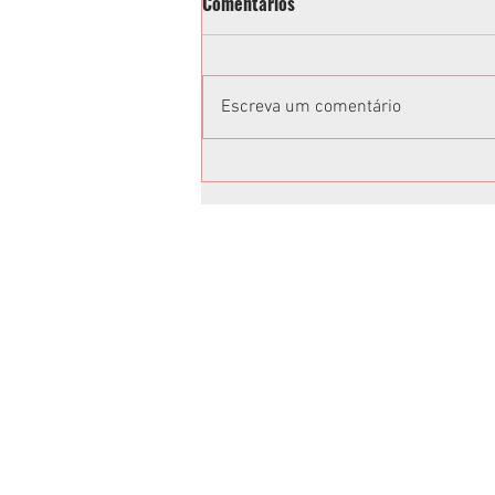
Comentários
Escreva um comentário
Vereadora acusa Tathiana
Guzella de xenofobia após fala
em sessão da Câmara de
Curitiba: “Volta para o Ceará”;
vídeo
Anuncie no Rota
Anuncie sua empresa conosco.
Peça um orçamento:
jornalrotasul@gmail.com
(41)99659-1045
Temos os melhores preços, é só escolh