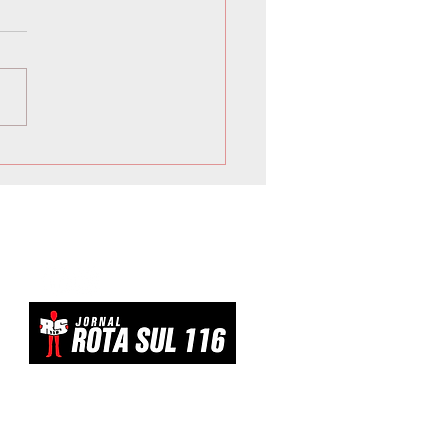
 inicia Campanha de
vacinação para crianças e
scentes