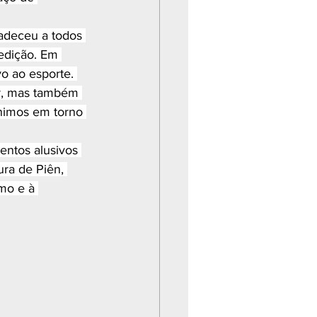
adeceu a todos 
 edição. Em 
o ao esporte. 
r, mas também 
nimos em torno 
entos alusivos 
ra de Piên, 
mo e à 