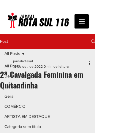
Post
All Posts
jornalrotasul
All Posts
13 de out. de 2022
0 min de leitura
2ª Cavalgada Feminina em
De Olho na Estrada
Quitandinha
Turismo
Geral
COMÉRCIO
ARTISTA EM DESTAQUE
Categoria sem título