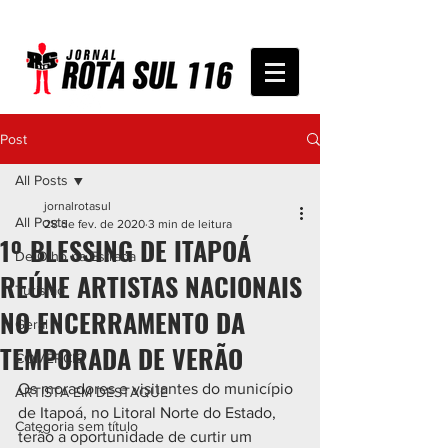
Post
All Posts
jornalrotasul
All Posts
28 de fev. de 2020
3 min de leitura
1º BLESSING DE ITAPOÁ
De Olho na Estrada
REÚNE ARTISTAS NACIONAIS
Turismo
NO ENCERRAMENTO DA
Geral
TEMPORADA DE VERÃO
COMÉRCIO
Os moradores e visitantes do município 
ARTISTA EM DESTAQUE
de Itapoá, no Litoral Norte do Estado, 
Categoria sem título
terão a oportunidade de curtir um 