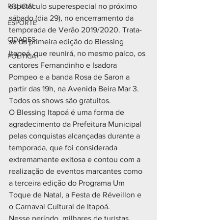
POLICIAL
espetáculo superespecial no próximo 
sábado (dia 29), no encerramento da 
ESPORTE
temporada de Verão 2019/2020. Trata-
CIDADES
se da primeira edição do Blessing 
Itapoá, que reunirá, no mesmo palco, os 
POLÍTICA
cantores Fernandinho e Isadora 
Pompeo e a banda Rosa de Saron a 
partir das 19h, na Avenida Beira Mar 3. 
Todos os shows são gratuitos.
O Blessing Itapoá é uma forma de 
agradecimento da Prefeitura Municipal 
pelas conquistas alcançadas durante a 
temporada, que foi considerada 
extremamente exitosa e contou com a 
realização de eventos marcantes como 
a terceira edição do Programa Um 
Toque de Natal, a Festa de Réveillon e 
o Carnaval Cultural de Itapoá.
Nesse período, milhares de turistas 